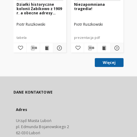
Działki historyczne
Niezapomniana
Cz
kolonii Żabikowo z 1909
tragedia!
mp
r. a obecne adresy
(2022r.)
Piotr Ruszkowski
Piotr Ruszkowski
Pio
tabela
prezentacja pdf
zdj
Więcej
DANE KONTAKTOWE
Adres
Urząd Miasta Luboń
pl. Edmunda Bojanowskiego 2
62-030 Luboń