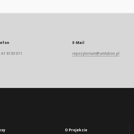
lefon
E-Mail
 61 8130 011
repozytorium@umlubon.pl
ksy
O Projekcie