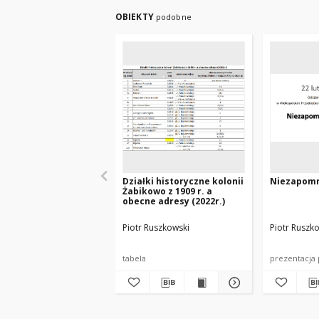
OBIEKTY
podobne
Działki historyczne kolonii
Niezapomn
Żabikowo z 1909 r. a
obecne adresy (2022r.)
Piotr Ruszkowski
Piotr Ruszk
tabela
prezentacja 