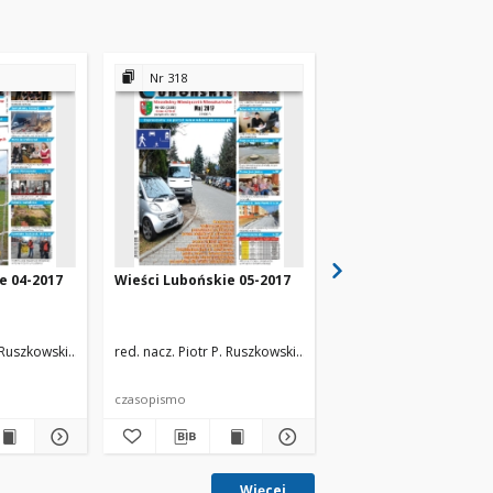
Nr 318
Nr 319
e 04-2017
Wieści Lubońskie 05-2017
Wieści Lubońskie 201
. Ruszkowski
zespół redakcyjny
red. nacz. Piotr P. Ruszkowski
zespół redakcyjny
red. nacz. Piotr P. Rusz
czasopismo
czasopismo
Więcej