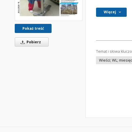
Więcej
Pokaż treść
Pobierz
Temat i słowa klucz
Wieści; WL; miesięc