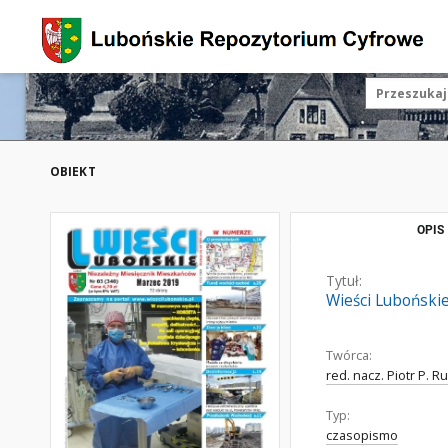
OBIEKT
OPIS
Tytuł:
Wieści Luboński
Twórca:
red. nacz. Piotr P. 
Typ:
czasopismo