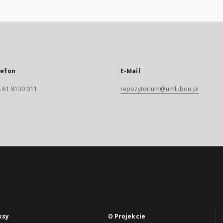
lefon
E-Mail
 61 8130 011
repozytorium@umlubon.pl
ksy
O Projekcie