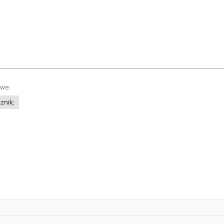
owe:
znik;