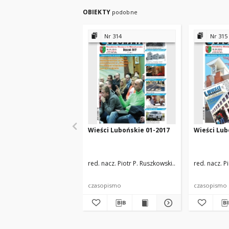
OBIEKTY
podobne
Nr 314
Nr 315
Wieści Lubońskie 01-2017
Wieści Lub
red. nacz. Piotr P. Ruszkowski
zespół redakcyjny
red. nacz. P
czasopismo
czasopismo