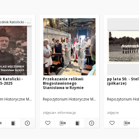
 Katolicki - Historia nr5
 Katolicki -
Przekazanie relikwii
pp lata 50. - Stel
r5-2025
Błogosławionego
(piłkarze)
Stanisława w Rzymie
m Historyczne Miasta Luboń
djecia: Piotr Ruszkowski
Repozytorium Historyczne Miasta Luboń
Przewodnik Katolicki
Repozytorium His
autor: Dorot
zdjęcia+ informacja
zdjęcie