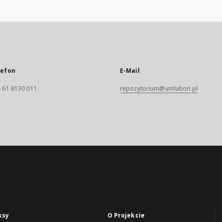
lefon
E-Mail
 61 8130 011
repozytorium@umlubon.pl
ksy
O Projekcie