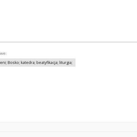
owe:
ni; Bosko; katedra; beatyfikacja; liturgia;