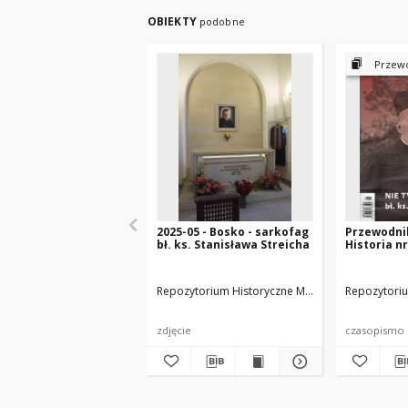
OBIEKTY
podobne
Przewodnik
2025-05 - Bosko - sarkofag
Przewodnik
bł. ks. Stanisława Streicha
Historia n
Repozytorium Historyczne Miasta Luboń
Repozytoriu
autor z
zdjęcie
czasopismo