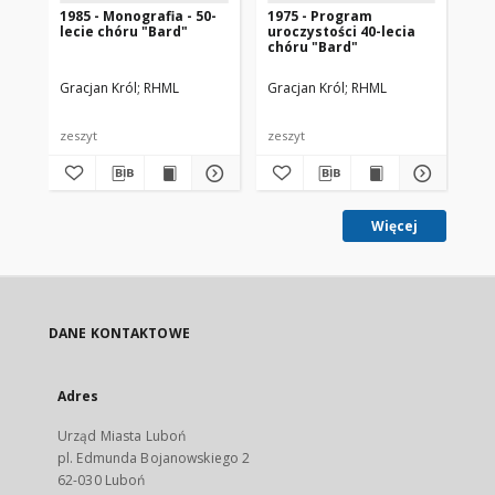
1985 - Monografia - 50-
1975 - Program
lecie chóru "Bard"
uroczystości 40-lecia
chóru "Bard"
Gracjan Król
RHML
Gracjan Król
RHML
zeszyt
zeszyt
Więcej
DANE KONTAKTOWE
Adres
Urząd Miasta Luboń
pl. Edmunda Bojanowskiego 2
62-030 Luboń