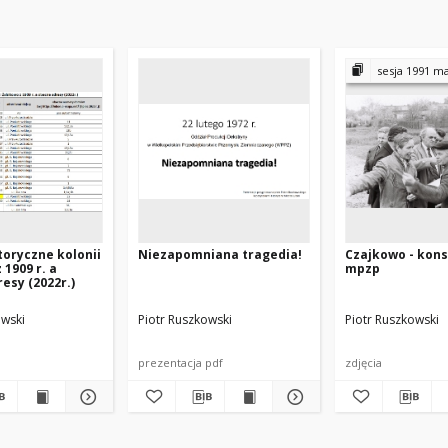
sesja 1991 maj
storyczne kolonii
Niezapomniana tragedia!
Czajkowo - kons
 1909 r. a
mpzp
esy (2022r.)
owski
Piotr Ruszkowski
Piotr Ruszkowski
prezentacja pdf
zdjęcia