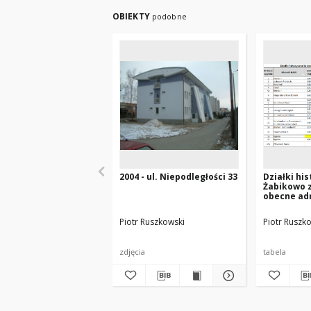
OBIEKTY
podobne
2004 - ul. Niepodległości 33
Działki hi
Żabikowo z
obecne adr
Piotr Ruszkowski
Piotr Ruszk
zdjęcia
tabela