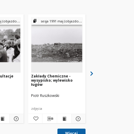
 (objazdowa)
sesja 1991 maj (objazdowa)
sesja 1991 maj (objaz
ultacje
Zakłady Chemiczne -
KPRI - lustracja RML
wysypisko; wylewisko
ługów
Piotr Ruszkowski
Piotr Ruszkowski
zdjęcia
zdjęcia
Więcej