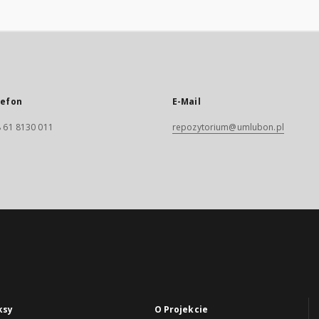
lefon
E-Mail
 61 8130 011
repozytorium@umlubon.pl
ksy
O Projekcie