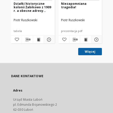
Działki historyczne
Niezapomniana
Cz
kolonii Żabikowo z 1909
tragedia!
mp
r. a obecne adresy
(2022r.)
Piotr Ruszkowski
Piotr Ruszkowski
Pio
tabela
prezentacja pdf
zdj
Więcej
DANE KONTAKTOWE
Adres
Urząd Miasta Luboń
pl. Edmunda Bojanowskiego 2
62-030 Luboń