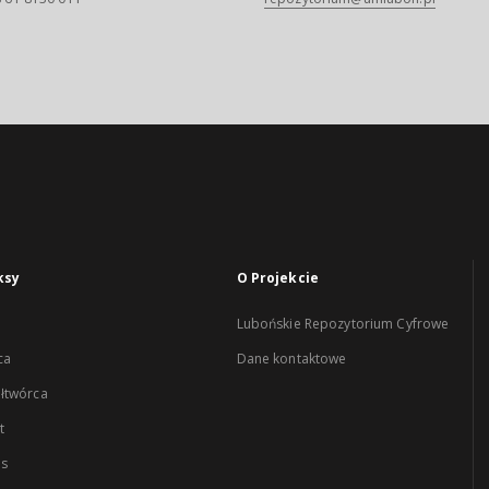
ksy
O Projekcie
Lubońskie Repozytorium Cyfrowe
ca
Dane kontaktowe
łtwórca
t
es