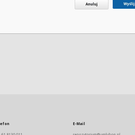
Wyślij
Anuluj
lefon
E-Mail
 61 8130 011
repozytorium@umlubon.pl