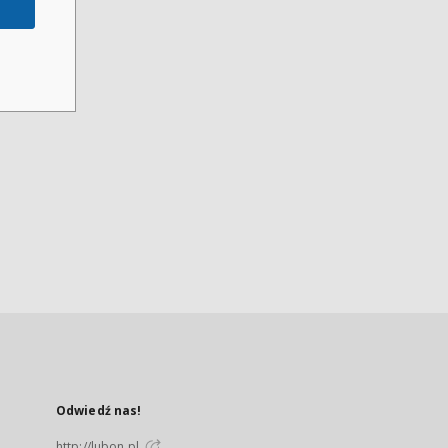
Odwiedź nas!
http://lubon.pl