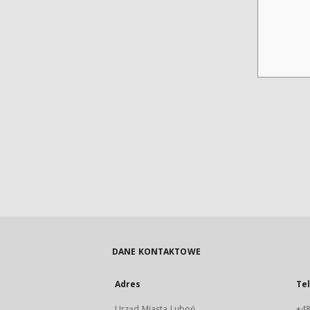
DANE KONTAKTOWE
Adres
Te
Urząd Miasta Luboń
+48