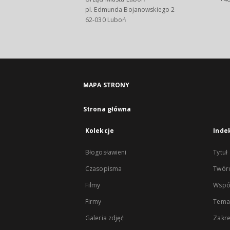
pl. Edmunda Bojanowskiego 2
62-030 Luboń
MAPA STRONY
Strona główna
Kolekcje
Inde
Błogosławieni
Tytuł
Czasopisma
Twór
Filmy
Wspó
Firmy
Tema
Galeria zdjęć
Zakr