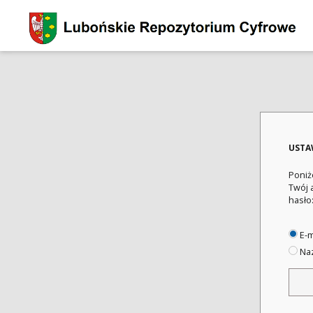
USTA
Poniż
Twój 
hasło
E-m
Naz