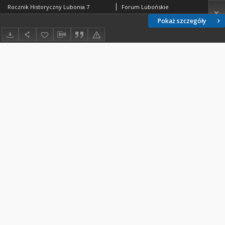
Rocznik Historyczny Lubonia 7
Forum Lubońskie
Pokaż szczegóły