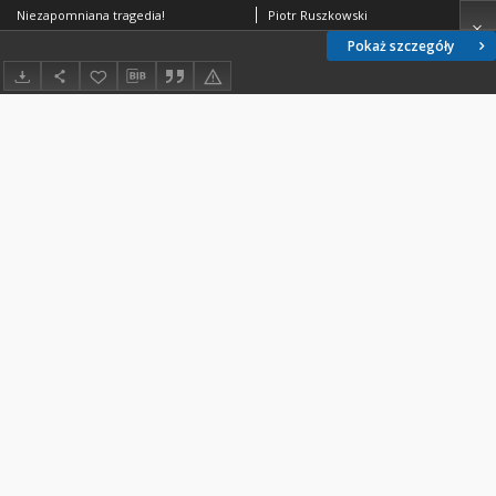
Niezapomniana tragedia!
Piotr Ruszkowski
Pokaż szczegóły