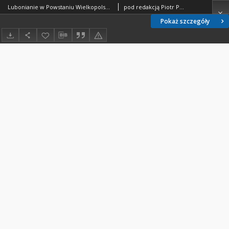
Lubonianie w Powstaniu Wielkopolskim 1918-1919
pod redakcją Piotr Paweł Ruszkowski Janusz Karwat
Pokaż szczegóły