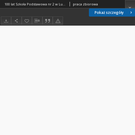
100 lat Szkoła Podstawowa nr 2 w Luboniu
praca zbiorowa
Pokaż szczegóły