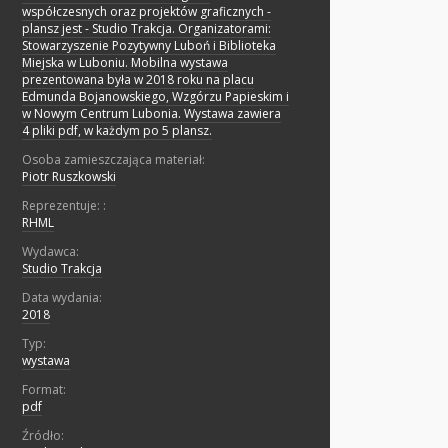
współczesnych oraz projektów graficznych -
plansz jest - Studio Trakcja. Organizatorami:
Stowarzyszenie Pozytywny Luboń i Biblioteka
Miejska w Luboniu. Mobilna wystawa
prezentowana była w 2018 roku na placu
Edmunda Bojanowskiego, Wzgórzu Papieskim i
w Nowym Centrum Lubonia. Wystawa zawiera
4 pliki pdf, w każdym po 5 plansz.
Osoba zamieszczająca materiał:
Piotr Ruszkowski
Reprezentuje: :
RHML
Wydawca:
Studio Trakcja
Data wydania:
2018
Typ:
wystawa
Format:
pdf
Źródło: