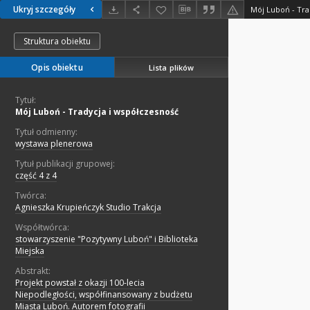
Ukryj szczegóły
Mój Luboń - Tra
Struktura obiektu
Opis obiektu
Lista plików
Tytuł:
Mój Luboń - Tradycja i współczesność
Tytuł odmienny:
wystawa plenerowa
Tytuł publikacji grupowej:
część 4 z 4
Twórca:
Agnieszka Krupieńczyk Studio Trakcja
Współtwórca:
stowarzyszenie "Pozytywny Luboń" i Biblioteka
Miejska
Abstrakt:
Projekt powstał z okazji 100-lecia
Niepodległości, współfinansowany z budżetu
Miasta Luboń. Autorem fotografii