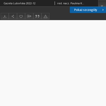
Gazeta Lubońska 2022-12
red. nacz. Paulina Korytowska
Pokaż szczegóły